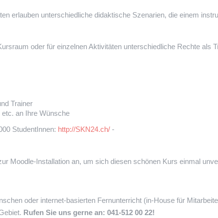
ten erlauben unterschiedliche didaktische Szenarien, die einem instru
rsraum oder für einzelnen Aktivitäten unterschiedliche Rechte als T
nd Trainer
 etc. an Ihre Wünsche
9000 StudentInnen:
http://SKN24.ch/
-
zur Moodle-Installation an, um sich diesen schönen Kurs einmal unv
chen oder internet-basierten Fernunterricht (in-House für Mitarbeiter
 Gebiet.
Rufen Sie uns gerne an: 041-512 00 22!