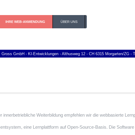
IHRE WEB-ANWENDUNG
ÜBER UNS
s Gross GmbH - KI-Entwicklungen - Althusweg 12 - CH 6315 Morgarten/ZG - Te
er innerbetriebliche Weiterbildung empfehlen wir die webbasierte Ler
entsystem, eine Lernplattform auf Open-Source-Basis. Die Software b