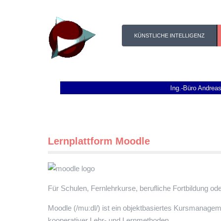
KÜNSTLICHE INTELLIGENZ
Ing.-Büro Andrea
Lernplattform Moodle
Für Schulen, Fernlehrkurse, berufliche Fortbildung od
Moodle (/muːdl/) ist ein objektbasiertes Kursmanagem
kooperativer Lehr- und Lernmethoden.