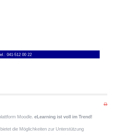
l.: 041-512 00 22
nplattform Moodle.
eLearning ist voll im Trend!
ietet die Möglichkeiten zur Unterstützung