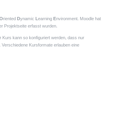
O
riented
D
ynamic
L
earning
E
nvironment. Moodle hat
er Projektseite erfasst wurden.
er Kurs kann so konfiguriert werden, dass nur
. Verschiedene Kursformate erlauben eine